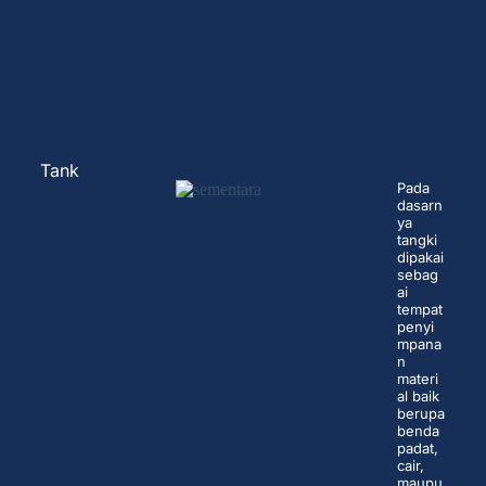
Tank
Pada
dasarn
ya
tangki
dipakai
sebag
ai
tempat
penyi
mpana
n
materi
al baik
berupa
benda
padat,
cair,
maupu