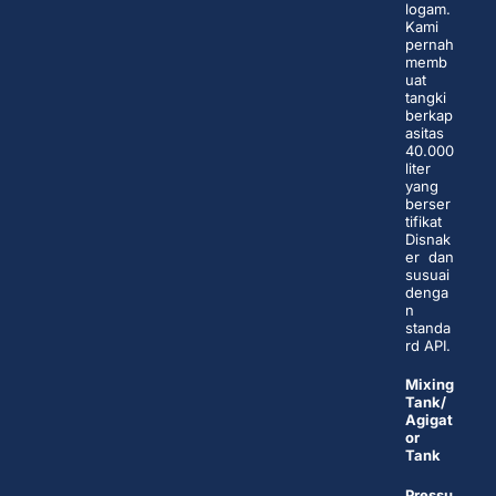
logam.
Kami
pernah
memb
uat
tangki
berkap
asitas
40.000
liter
yang
berser
tifikat
Disnak
er dan
susuai
denga
n
standa
rd API.
Mixing
Tank/
Agigat
or
Tank
Pressu