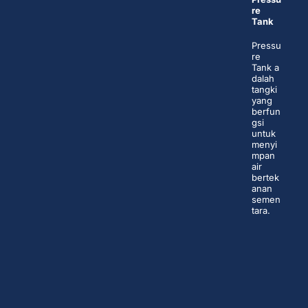
re
Tank
Pressu
re
Tank a
dalah
tangki
yang
berfun
gsi
untuk
menyi
mpan
air
bertek
anan
semen
tara.