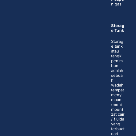
n gas.
Storag
e Tank
Storag
e tank
atau
tangki
penim
bun
adalah
sebua
h
wadah
tempat
menyi
mpan
(meni
mbun)
zat cair
/ fluida
yang
terbuat
dari