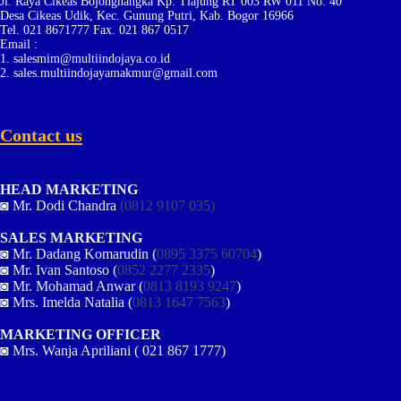
Jl. Raya Cikeas Bojongnangka Kp. Tlajung RT 003 RW 011 No. 40
Desa Cikeas Udik, Kec. Gunung Putri, Kab. Bogor 16966
Tel. 021 8671777 Fax. 021 867 0517
Email :
1. salesmim@multiindojaya.co.id
2. sales.multiindojayamakmur@gmail.com
Contact us
HEAD MARKETING
◙ Mr. Dodi Chandra
(0812 9107 035)
SALES MARKETING
◙ Mr. Dadang Komarudin (
0895 3375 60704
)
◙ Mr. Ivan Santoso (
0852 2277 2335
)
◙ Mr. Mohamad Anwar (
0813 8193 9247
)
◙ Mrs. Imelda Natalia (
0813 1647 7563
)
MARKETING OFFICER
◙ Mrs. Wanja Apriliani ( 021 867 1777)