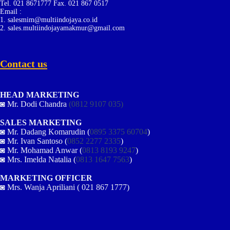
Tel. 021 8671777 Fax. 021 867 0517
Email :
1. salesmim@multiindojaya.co.id
2. sales.multiindojayamakmur@gmail.com
Contact us
HEAD MARKETING
◙ Mr. Dodi Chandra
(0812 9107 035)
SALES MARKETING
◙ Mr. Dadang Komarudin (
0895 3375 60704
)
◙ Mr. Ivan Santoso (
0852 2277 2335
)
◙ Mr. Mohamad Anwar (
0813 8193 9247
)
◙ Mrs. Imelda Natalia (
0813 1647 7563
)
MARKETING OFFICER
◙ Mrs. Wanja Apriliani ( 021 867 1777)